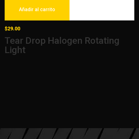
Añadir al carrito
$
29.00
Tear Drop Halogen Rotating
Light