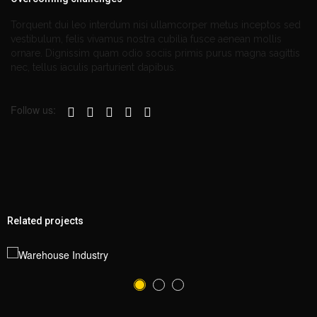
Torquent dui leo interdum nisi ullamcorper metus inceptos sed
vestibulum, felis vivamus nostra cubilia fusce aenean mollis
ornare. Dignissim quam odio sociis primis purus magna sagittis
nec, tellus iaculis parturient dapibus.
Follow us:
Related projects