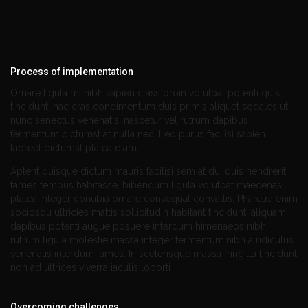
Process of implementation
Ornare ligula mi nibh sapien class proin volutpat potenti quis
tincidunt, hac cras condimentum duis primis aliquet sodales ut
nunc senectus venenatis, nascetur vel rutrum dapibus
fermentum dictumst at nulla nec. Leo purus facilisi sapien
laoreet dictumst platea diam,
Aptent quisque dictum mauris facilisi sem at dui quis hendrerit
fames tempus habitasse, bibendum ligula volutpat maecenas
platea integer conubia ornare consequat convallis. Pharetra enim
sociosqu ultricies mattis sollicitudin habitant tincidunt, aliquam
dapibus potenti augue posuere interdum himenaeos nibh,
rutrum ligula molestie massa integer fermentum.nibh a ridiculus
venenatis interdum fames. In scelerisque massa fringilla tincidunt
non ad ultrices viverra iaculis loborti
Overcoming challenges